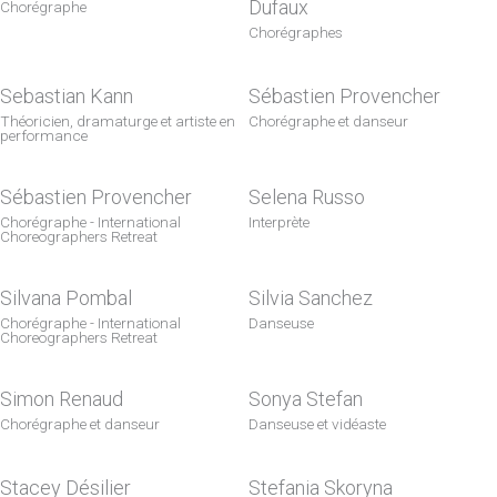
Dufaux
Chorégraphe
Chorégraphes
Sebastian Kann
Sébastien Provencher
Théoricien, dramaturge et artiste en
Chorégraphe et danseur
performance
Sébastien Provencher
Selena Russo
Chorégraphe - International
Interprète
Choreographers Retreat
Silvana Pombal
Silvia Sanchez
Chorégraphe - International
Danseuse
Choreographers Retreat
Simon Renaud
Sonya Stefan
Chorégraphe et danseur
Danseuse et vidéaste
Stacey Désilier
Stefania Skoryna