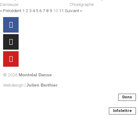
Danseuse
Chorégraphe
« Précédent
1
2
3
4
5
6
7
8
9
10
11
Suivant »
Facebook-
Instagram
Youtube
f
© 2026
Montréal Danse
Webdesign |
Julien Berthier
Dons
Infolettre