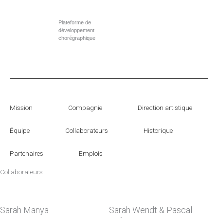
Aller
au
Plateforme de
contenu
développement
chorégraphique
Mission
Compagnie
Direction artistique
Équipe
Collaborateurs
Historique
Partenaires
Emplois
Collaborateurs
Page
Page
Page
Page
Page
Page
Page
Page
Page
Page
Page
Sarah Manya
Sarah Wendt & Pascal