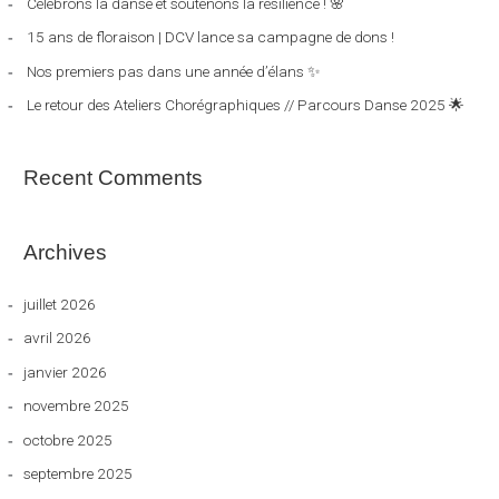
Célébrons la danse et soutenons la résilience ! 🌸
c
15 ans de floraison | DCV lance sa campagne de dons !
h
Nos premiers pas dans une année d’élans ✨
e
Le retour des Ateliers Chorégraphiques // Parcours Danse 2025 🌟
r
:
Recent Comments
Archives
juillet 2026
avril 2026
janvier 2026
novembre 2025
octobre 2025
septembre 2025