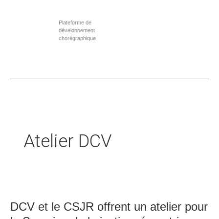
Aller
au
Plateforme de
contenu
développement
chorégraphique
Atelier DCV
DCV
et
DCV et le CSJR offrent un atelier pour
le
CSJR