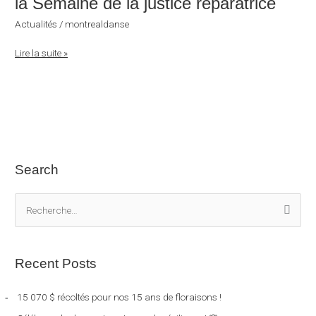
la Semaine de la justice réparatrice
offrent
Actualités
/
montrealdanse
un
atelier
Lire la suite »
pour
la
Semaine
de
la
justice
réparatrice
Search
R
e
c
Recent Posts
h
e
15 070 $ récoltés pour nos 15 ans de floraisons !
r