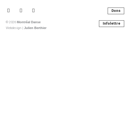
Facebook-
Instagram
Youtube
Dons
f
© 2026
Montréal Danse
Infolettre
Webdesign |
Julien Berthier