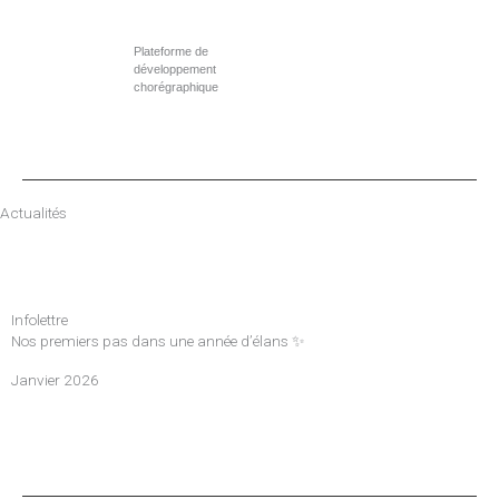
Aller
au
Plateforme de
contenu
développement
chorégraphique
Actualités
Infolettre
Nos premiers pas dans une année d’élans ✨
Janvier 2026