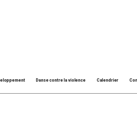
veloppement
Danse contre la violence
Calendrier
Con