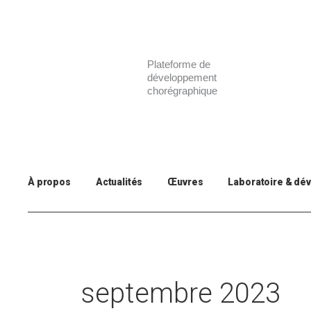
Aller
au
contenu
Plateforme de
développement
chorégraphique
À propos
Actualités
Œuvres
Laboratoire & dé
septembre 2023