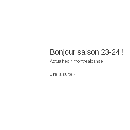
Bonjour
saison
Bonjour saison 23-24 !
23-
24
Actualités
/
montrealdanse
!
Lire la suite »