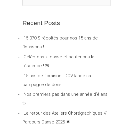
R
e
c
Recent Posts
h
e
15 070 $ récoltés pour nos 15 ans de
r
floraisons !
c
Célébrons la danse et soutenons la
h
résilience ! 🌸
e
15 ans de floraison | DCV lance sa
r
campagne de dons !
Nos premiers pas dans une année d’élans
:
✨
Le retour des Ateliers Chorégraphiques //
Parcours Danse 2025 🌟