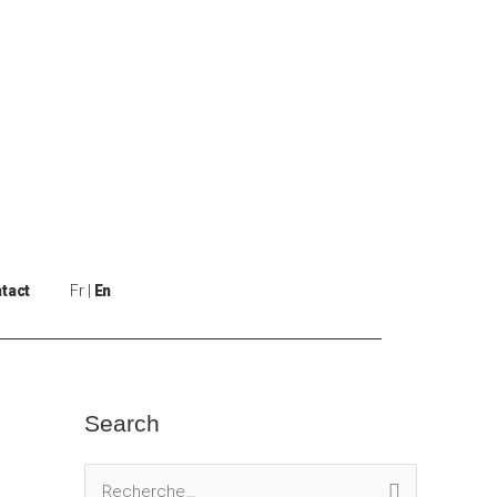
tact
Fr
En
Search