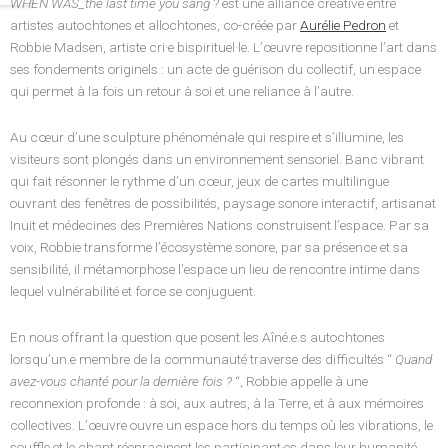
WHEN WAS_the last time you sang
? est une alliance créative entre
artistes autochtones et allochtones, co-créée par
Aurélie Pedron
et
Robbie Madsen, artiste cri·e bispirituel·le. L’œuvre repositionne l’art dans
ses fondements originels : un acte de guérison du collectif, un espace
qui permet à la fois un retour à soi et une reliance à l’autre.
Au cœur d’une sculpture phénoménale qui respire et s’illumine, les
visiteurs sont plongés dans un environnement sensoriel. Banc vibrant
qui fait résonner le rythme d’un cœur, jeux de cartes multilingue
ouvrant des fenêtres de possibilités, paysage sonore interactif, artisanat
Inuit et médecines des Premières Nations construisent l’espace. Par sa
voix, Robbie transforme l’écosystème sonore, par sa présence et sa
sensibilité, il métamorphose l’espace un lieu de rencontre intime dans
lequel vulnérabilité et force se conjuguent.
En nous offrant la question que posent les Aîné.e.s autochtones
lorsqu’un.e membre de la communauté traverse des difficultés “
Quand
avez-vous chanté pour la dernière fois ?
“, Robbie appelle à une
reconnexion profonde : à soi, aux autres, à la Terre, et à aux mémoires
collectives. L’œuvre ouvre un espace hors du temps où les vibrations, le
souffle et le chant réenracinent les participant·es dans leur humanité