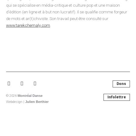
qui se spécialise en média-critique et culture pop et une maison
d’édition (en ligne et à but non lucratif). Il se qualifie comme forgeur
de mots et ar(t)chiviste. Son travail peut être consulté sur
www.tarekchemaly.com
.
Facebook-
Instagram
Youtube
Dons
f
© 2026
Montréal Danse
Infolettre
Webdesign |
Julien Berthier