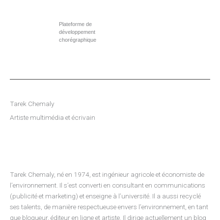
Aller
au
Plateforme de
contenu
développement
chorégraphique
Tarek Chemaly
Artiste multimédia et écrivain
Tarek Chemaly, né en 1974, est ingénieur agricole et économiste de
l’environnement. Il s’est converti en consultant en communications
(publicité et marketing) et enseigne à l’université. Il a aussi recyclé
ses talents, de manière respectueuse envers l’environnement, en tant
que blogueur, éditeur en ligne et artiste. Il dirige actuellement un blog