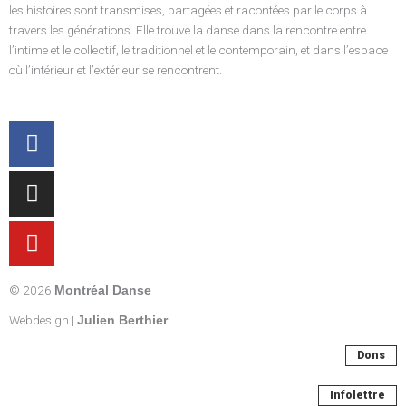
les histoires sont transmises, partagées et racontées par le corps à
travers les générations. Elle trouve la danse dans la rencontre entre
l’intime et le collectif, le traditionnel et le contemporain, et dans l’espace
où l’intérieur et l’extérieur se rencontrent.
Facebook-
Instagram
Youtube
f
© 2026
Montréal Danse
Webdesign |
Julien Berthier
Dons
Infolettre