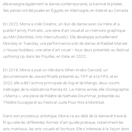
elle enseigne également la danse contemporaine, la barre et le pilates.
Ses pièces ont été jouées en Égypte, en Allemagne, en Italie et au Canada.
En 2023, Mona a créé Creatrix, un duo de danse avec sa mère, et a
publié Family Portraits, une série d’art visuel et un mémoire graphique
au MAI (Montréal, Arts Interculturels). Elle développe actuellement
Monday or Tuesday, une performance solo de danse, et Rabbet Manzel
// House Goddess, une série d’art visuel – tous deux présentés au festival
upRising Up dans les Pouilles, en Italie, en 2022.
En 2018, Mona a joué un rôle dans When Arabs Danced, un
documentaire de Jawad Rhalib présenté au TIFF et à la FIFA, et en
2022, elle a été l’actrice principale de Gigi et de Mango, deux courts
métrages de la réalisatrice Randa Ali. La même année, elle chorégraphie
« Mama », une pièce de théâtre de Nathalie Doummar, présentée au
Théâtre Duceppe et au Festival Juste Pour Rire à Montréal.
Dans son processus artistique, Mona va au-delà de la danse et trace le
fil qui relie les différentes formes d’art qu’elle pratique, notamment les
arts martiaux, les arts visuels et l’écriture. Elle s’intéresse à la façon dont