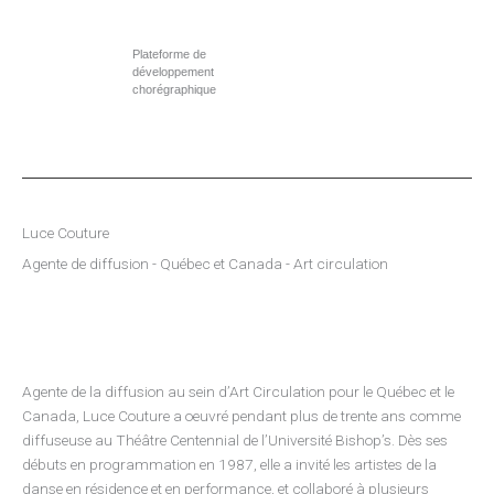
Aller
au
Plateforme de
contenu
développement
chorégraphique
Luce Couture
Agente de diffusion - Québec et Canada - Art circulation
Agente de la diffusion au sein d’Art Circulation pour le Québec et le
Canada, Luce Couture a oeuvré pendant plus de trente ans comme
diffuseuse au Théâtre Centennial de l’Université Bishop’s. Dès ses
débuts en programmation en 1987, elle a invité les artistes de la
danse en résidence et en performance, et collaboré à plusieurs