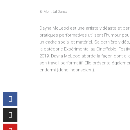
© Montréal Danse
Dayna McLeod est une artiste vidéaste et per
pratiques performatives utilisent l’humour pou
un cadre social et matériel. Sa dernière vidéo,
la catégorie Expérimental au Cineffable, Festiv
2019. Dayna McLeod aborde la façon dont elle so
son travail performatif. Elle présente égaleme
endormi (donc inconscient).
Facebook-
Instagram
Youtube
f