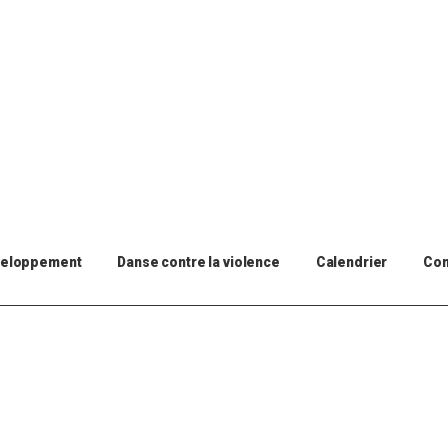
veloppement
Danse contre la violence
Calendrier
Con