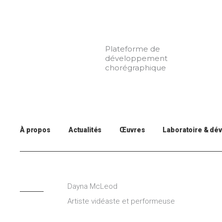
Aller
au
contenu
Plateforme de
développement
chorégraphique
À propos
Actualités
Œuvres
Laboratoire & dé
Dayna McLeod
Artiste vidéaste et performeuse