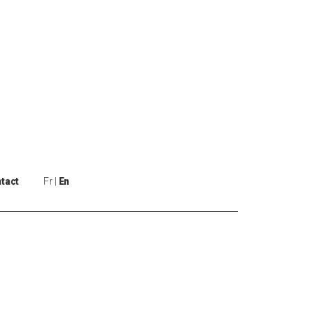
tact
Fr
En