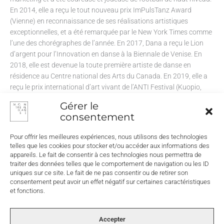
En 2014, elle a reçu le tout nouveau prix ImPulsTanz Award
(Vienne) en reconnaissance de ses réalisations artistiques
exceptionnelles, et a été remarquée par le New York Times comme
l’une des chorégraphes de l’année. En 2017, Dana a reçu le Lion
d’argent pour l’Innovation en danse à la Biennale de Venise. En
2018, elle est devenue la toute première artiste de danse en
résidence au Centre national des Arts du Canada. En 2019, elle a
reçu le prix international d’art vivant de l’ANTI Festival (Kuopio,
Finlande). En 2022, le Conseil des Arts du Canada lui a décerné le
Gérer le
Prix Jacqueline-Lemieux en reconnaissance de sa contribution à la
consentement
danse au Canada.
Pour offrir les meilleures expériences, nous utilisons des technologies
Établie à Montréal, elle est actuellement en tournée avec quatre
telles que les cookies pour stocker et/ou accéder aux informations des
œuvres solos : YELLOW TOWEL, MERCURIAL GEORGE, CUTLASS
appareils. Le fait de consentir à ces technologies nous permettra de
SPRING et MIKE.
traiter des données telles que le comportement de navigation ou les ID
uniques sur ce site. Le fait de ne pas consentir ou de retirer son
consentement peut avoir un effet négatif sur certaines caractéristiques
et fonctions.
Accepter