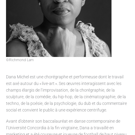
©Richmond Lam
Dana Michel est une chorégraphe et performeuse dont le travail
est axé autour du « live-art ». Ses œuvres interagissent avec les
champs élargis de l’improvisation, de la chorégraphie, de la
sculpture, de la comédie, du hip-hop, de la cinématographie, de la
techno, de la poésie, de la psychologie, du dub et du commentaire
social et convient le public à une expérience centrifuge.
Avant d’obtenir son baccalauréat en danse contemporaine de
l’Université Concordia à la fin vingtaine, Dana a travaillé en
marketing et a été coureuse et joueuse de football de haut niveau.