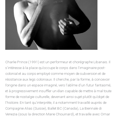
Charlie Prince (1991) est un performeur et chorégraphe Libanais. Il
s’intéresse à la place qu’occupe le corps dans l’imaginaire post-
colonial et au corps employé comme moyen de subversion et de
résistance aux legs coloniaux. Il cherche, par la forme, à concevoir
l’origine dans un espace imaginé, vers l’abîme d’un futur fantasmé,
et à progressivement insuffler un élan capable de mettre à mal toute
forme de nostalgie culturelle, devenant ainsi sujet plutôt qu’objet de
l’histoire. En tant qu’interprète, il a notamment travaillé auprès de
Compagnie Alias (Suisse), Ballet BC (Canada), La Biennale di
Venezia (sous la direction Marie Chouinard), et travaille avec Omar