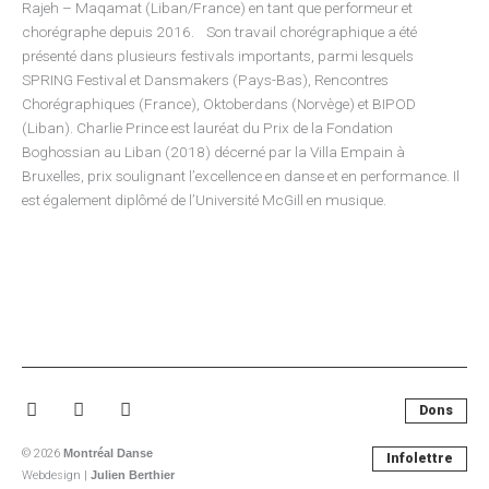
Rajeh – Maqamat (Liban/France) en tant que performeur et
chorégraphe depuis 2016. Son travail chorégraphique a été
présenté dans plusieurs festivals importants, parmi lesquels
SPRING Festival et Dansmakers (Pays-Bas), Rencontres
Chorégraphiques (France), Oktoberdans (Norvège) et BIPOD
(Liban). Charlie Prince est lauréat du Prix de la Fondation
Boghossian au Liban (2018) décerné par la Villa Empain à
Bruxelles, prix soulignant l’excellence en danse et en performance. Il
est également diplômé de l’Université McGill en musique.
Facebook-
Instagram
Youtube
Dons
f
© 2026
Montréal Danse
Infolettre
Webdesign |
Julien Berthier