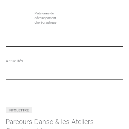
Aller
au
Plateforme de
contenu
développement
chorégraphique
Actualités
INFOLETTRE
Parcours Danse & les Ateliers