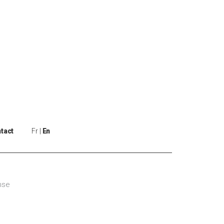
tact
Fr
En
nse