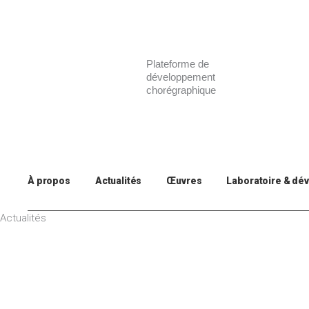
Aller
au
contenu
Plateforme de
développement
chorégraphique
À propos
Actualités
Œuvres
Laboratoire & dé
Actualités