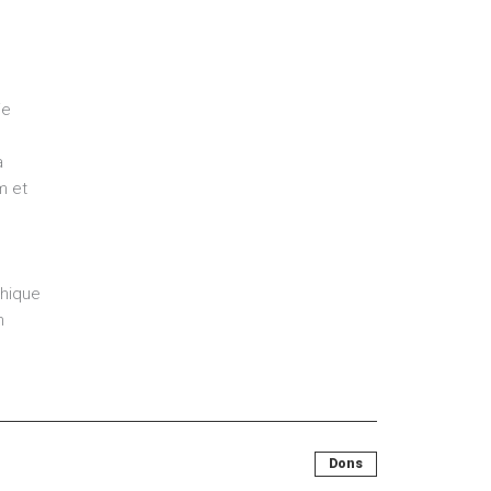
ie
à
m et
hique
n
Dons