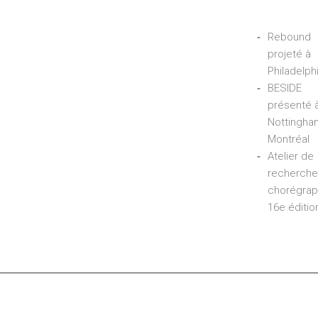
Rebound
projeté à
Philadelph
BESIDE
présenté 
Nottingha
Montréal
Atelier de
recherche
chorégrap
16e éditio